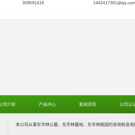
309591418
1442417301@qq.co
公司介绍
产品中心
新闻资讯
公司认
本公司从事
东华林公墓
、
东华林墓地
、
东华林陵园
的咨询和咨询