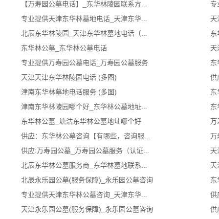
【万寿园公墓电话】_东华林陵园联系方...
专
专业提供天津东华林墓地电话_天津东华...
天
北辰东华林陵园_天津东华林墓地电话（...
东
东华林公墓_东华林公墓电话
天
专业提供万寿园公墓电话_万寿园公墓服务
东
天津天津东华林陵园电话 (多图)
供
津南东华林墓地电话服务 (多图)
东
津南东华林陵园哪个好_东华林公墓地址...
东
东华林公墓_塘沽东华林公墓地址哪个好
万
供应：东华林公墓咨询【有哪些，咨询服...
万
供应:万寿园公墓_万寿园公墓服务（认证...
天
北辰东华林公墓服务商_东华林墓地联系...
天
北辰永乐园公墓(服务保障)_永乐园公墓咨询
东
专业提供天津东华林公墓咨询_天津东华...
供
天津永乐园公墓(服务保障)_永乐园公墓咨询
供