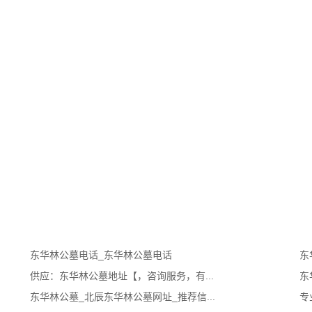
东华林公墓电话_东华林公墓电话
东
供应：东华林公墓地址【，咨询服务，有...
东
东华林公墓_北辰东华林公墓网址_推荐信...
专