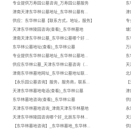
专业提供万寿园公墓咨询_万寿园公墓服务
东
津南天津东华林公墓地址_东华林公墓有...
津
供应：东华林公墓【联系方式，地址，服务】
专
天津东华林陵园咨询(查看)_东华林墓地
塘
津南天津东华林公墓_东华林公墓哪个好 ...
东
东华林公墓地址(查看)_东华林公墓
万
专业提供东华林公墓地址_东华林公墓地...
东
供应东华林公墓_天津东华林公墓咨询（...
天
津南东华林墓地网址_东华林公墓地址联...
北
【永乐园公墓咨询】服务，服务商，联系...
【
天津东华林墓地电话(查看)_东华林公墓
津
东华林墓地咨询(查看)_东华林公墓
供
天津东华林墓地咨询_津南天津东华林墓地
永
天津东华林陵园咨询哪个好_北辰东华林...
天
【东华林墓地咨询】_东华林墓地_东华林...
供