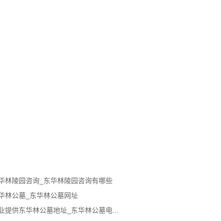
华林陵园咨询_东华林陵园咨询有哪些
华林公墓_东华林公墓网址
业提供东华林公墓地址_东华林公墓电...