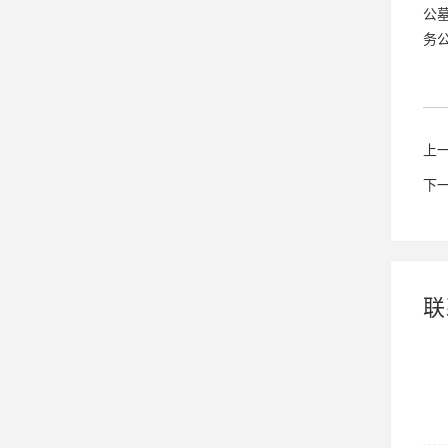
公
务
上
下
联