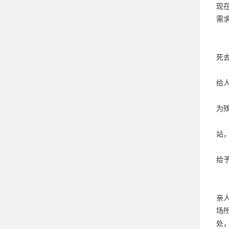
现
需
死
给
为
站
给
亲
场
处