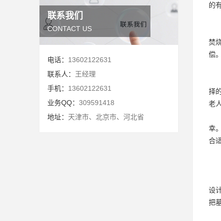
的
联系我们
CONTACT US
焚
偿
电话：
13602122631
联系人：
王经理
手机：
13602122631
择
业务QQ：
309591418
老
地址：
天津市、北京市、河北省
幸
合
设
把