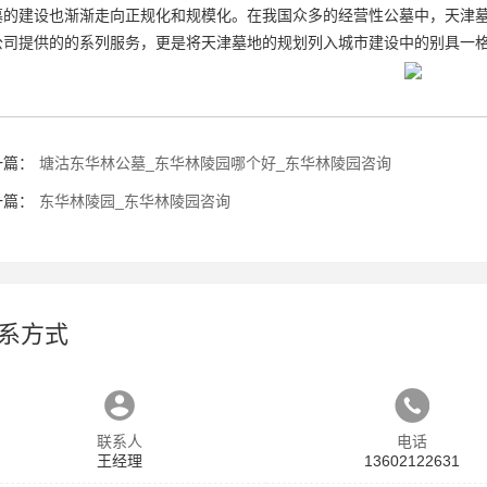
墓的建设也渐渐走向正规化和规模化。在我国众多的经营性公墓中，天津
公司提供的的系列服务，更是将天津墓地的规划列入城市建设中的别具一
一篇：
塘沽东华林公墓_东华林陵园哪个好_东华林陵园咨询
一篇：
东华林陵园_东华林陵园咨询
系方式
联系人
电话
王经理
13602122631