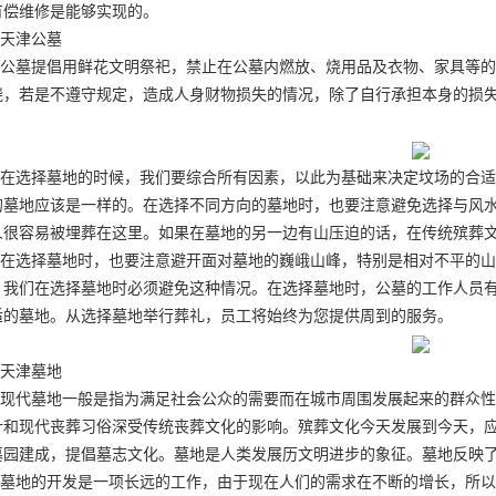
有偿维修是能够实现的。
天津公墓
公墓提倡用鲜花文明祭祀，禁止在公墓内燃放、烧用品及衣物、家具等的
烧，若是不遵守规定，造成人身财物损失的情况，除了自行承担本身的损
。
在选择墓地的时候，我们要综合所有因素，以此为基础来决定坟场的合适
的墓地应该是一样的。在选择不同方向的墓地时，也要注意避免选择与风
人很容易被埋葬在这里。如果在墓地的另一边有山压迫的话，在传统殡葬
在选择墓地时，也要注意避开面对墓地的巍峨山峰，特别是相对不平的山
。我们在选择墓地时必须避免这种情况。在选择墓地时，公墓的工作人员
适的墓地。从选择墓地举行葬礼，员工将始终为您提供周到的服务。
天津墓地
现代墓地一般是指为满足社会公众的需要而在城市周围发展起来的群众性
计和现代丧葬习俗深受传统丧葬文化的影响。殡葬文化今天发展到今天，
墓园建成，提倡墓志文化。墓地是人类发展历文明进步的象征。墓地反映
墓地的开发是一项长远的工作，由于现在人们的需求在不断的增长，所以