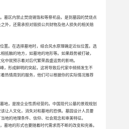
。墓区内禁止焚烧锡箔和等祭祀品，是到墓园的焚烧点
失之外，还需承担对毁损公共财物及他人损失的相关赔
位置。在选择墓地时，结合风水原理确定近似位置。选
水相抵触的地方，如墓地的地形等。如果趋势被打破，
文化中就预示着对后代繁荣昌盛运势的影响。
峰，形成鲜明的突起，这将导致后代家中频频发生不
有着热情周到的服务，他们可以根据你的实际情况推荐
墓地，是按企业性质经营的。中国现代公墓的景观规划
应该让人文化，消失对和墓地的恐惧。墓园设计人员要
了当地的地理条件、信仰、社会观念和审美特征。
，墓地的形式也要随着时代需求而不断的改变和完善。