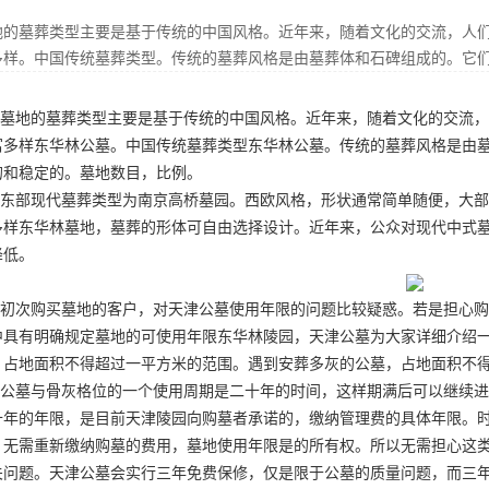
地的墓葬类型主要是基于传统的中国风格。近年来，随着文化的交流，人
多样。中国传统墓葬类型。传统的墓葬风格是由墓葬体和石碑组成的。它
墓地的墓葬类型主要是基于传统的中国风格。近年来，随着文化的交流，
富多样
东华林公墓
。中国传统墓葬类型
东华林公墓
。传统的墓葬风格是由
的和稳定的。墓地数目，比例。
东部现代墓葬类型为南京高桥墓园。西欧风格，形状通常简单随便，大部
多样
东华林墓地
，墓葬的形体可自由选择设计。近年来，公众对现代中式
降低。
初次购买墓地的客户，对天津公墓使用年限的问题比较疑惑。若是担心购
中具有明确规定墓地的可使用年限
东华林陵园
，天津公墓为大家详细介绍
，占地面积不得超过一平方米的范围。遇到安葬多灰的公墓，占地面积不
公墓与骨灰格位的一个使用周期是二十年的时间，这样期满后可以继续进
十年的年限，是目前天津陵园向购墓者承诺的，缴纳管理费的具体年限。
，无需重新缴纳购墓的费用，墓地使用年限是的所有权。所以无需担心这
关问题。天津公墓会实行三年免费保修，仅是限于公墓的质量问题，而三