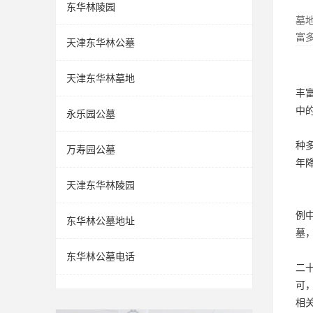
东华林陵园
墓
富
天津东华林公墓
天津东华林墓地
丰
中
永乐园公墓
种
万寿园公墓
年
天津东华林陵园
例
东华林公墓地址
墓
东华林公墓电话
二
可
相