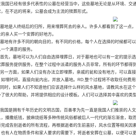
在我国已经有很多代表性的公墓在经营当中，这些墓地无论是从环境、交
求，在不远的将来，公墓会成为主流的殡葬形式。
墓地是人终结后的归所，用来埋葬死去的亲人。许多人都看到了这一点，
去的亲人买一个安葬的好地方。
墓地有许多不同的朝向目的，有不同的价格，每个人在选择的时候都可以
人一个满意的服务。
首先，墓地可以为人们自由选择埋葬日，对于墓地也可以有一定的提示选
殡葬服务提供服务，在整个过程中派遣的服务人员非常，所有的环节都得
另一方面，如果人们没有办法立即埋葬，亲戚的瓮和没有地方，可以直接
，如埋时间，直接向瓮内出，并放入墓地。RD,整个过程将不收取任何费
同时，如果人们不知道他们应该选择什么样的风水墓地，请教风水在这个
予了很大的帮助，并将提供相应的设计模板。人们可以选择其中喜欢的类
我国是拥有千年历史的文明古国，百善孝为先一直是我国人们推崇的人文
人，播撒纸钱，披麻烧纸等多种传统风俗都被后人一代代的渐忘渐舍，取
所完成告别逝者的所有流程，再根据逝者的生前喜好，风水位置等相关因
，也有人在物质条件和家人要求的需要下，将逝者安葬在公墓，以便可以